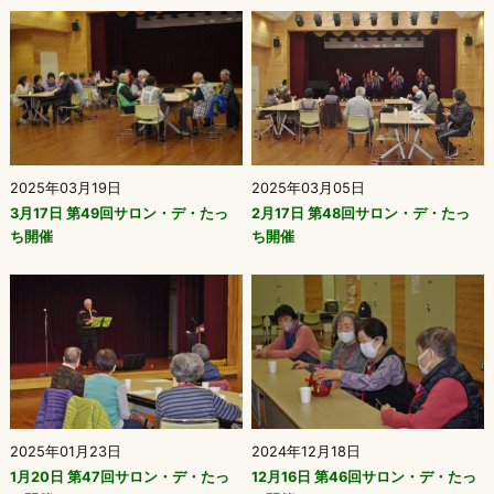
2025年03月19日
2025年03月05日
3月17日 第49回サロン・デ・たっ
2月17日 第48回サロン・デ・たっ
ち開催
ち開催
2025年01月23日
2024年12月18日
1月20日 第47回サロン・デ・たっ
12月16日 第46回サロン・デ・たっ